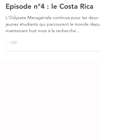
BALTHAZAR
17 juin 2021
[La presse en parle !] Le tour
du monde de deux étudiants -
Episode n°4 : le Costa Rica
L'Odyssée Managériale continue pour les deux
jeunes étudiants qui parcourent le monde depuis
maintenant huit mois à la recherche...