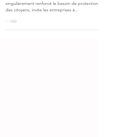
stratégiques
D'après Jean-Noël FELLI, "la crise actuelle, qui a
singulièrement renforcé le besoin de protection
des citoyens, invite les entreprises à...