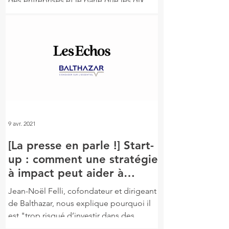
des entreprises et je parie que les dix
prochaines seront...
9 avr. 2021
[La presse en parle !] Start-
up : comment une stratégie
à impact peut aider à
financer l’amorçage
Jean-Noël Felli, cofondateur et dirigeant
de Balthazar, nous explique pourquoi il
est "trop risqué d’investir dans des
entreprises...