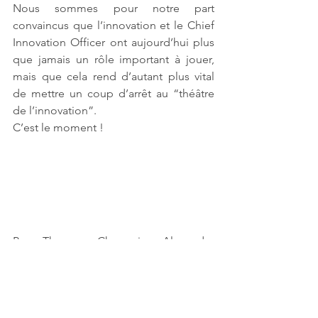
Nous sommes pour notre part 
convaincus que l’innovation et le Chief 
Innovation Officer ont aujourd’hui plus 
que jamais un rôle important à jouer, 
mais que cela rend d’autant plus vital 
de mettre un coup d’arrêt au “théâtre 
de l’innovation”. 
C’est le moment !
Par 
Thomas Chappuis
, 
Alexandre 
Gaillouste
 et 
Matthias Laurent
Pour télécharger le Lab'thazar et son 
dossier spécial Innovation, c'est 
ICI