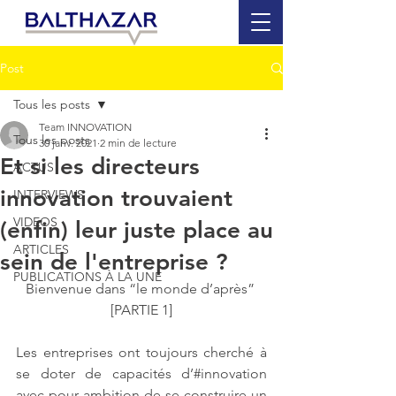
Post
Tous les posts
Team INNOVATION
Tous les posts
30 janv. 2021
2 min de lecture
Et si les directeurs
ACTUS
innovation trouvaient
INTERVIEWS
VIDEOS
(enfin) leur juste place au
ARTICLES
sein de l'entreprise ?
PUBLICATIONS À LA UNE
Bienvenue dans “le monde d’après” 
[PARTIE 1]
Les entreprises ont toujours cherché à 
se doter de capacités d’#innovation 
avec pour ambition de se construire un 