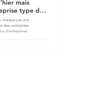
'hier mais
reprise type du
é, marqué par une
t des contraintes
us d’entreprises...